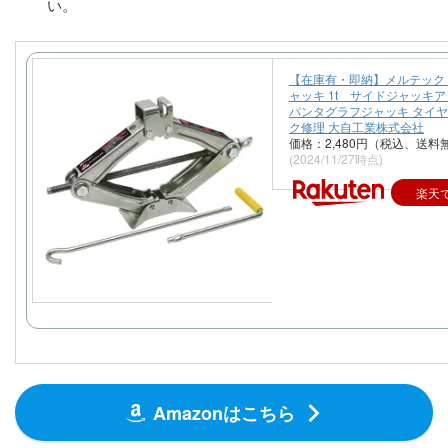
い。
【在庫有・即納】メルテック
ャッキ 1t サイドジャッキ
パンタグラフジャッキ タイヤ
ク修理 大自工業株式会社
価格：2,480円（税込、送料
(2024/11/27時点)
楽天
Amazonはこちら