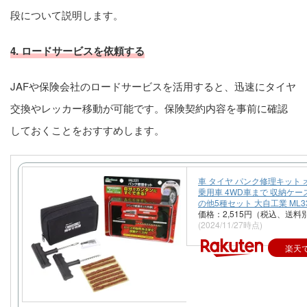
段について説明します。
4. ロードサービスを依頼する
JAFや保険会社のロードサービスを活用すると、迅速にタイヤ
交換やレッカー移動が可能です。保険契約内容を事前に確認
しておくことをおすすめします。
車 タイヤ パンク修理キット
乗用車 4WD車まで 収納ケー
の他5種セット 大自工業 ML3
価格：2,515円（税込、送料別
(2024/11/27時点)
楽天