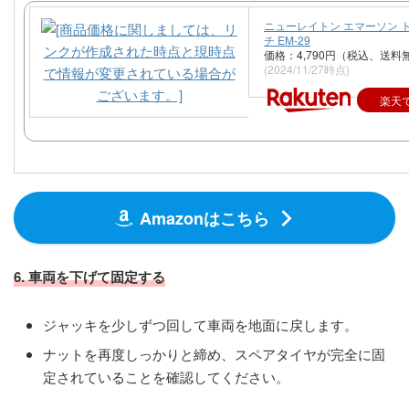
ニューレイトン エマーソン 
チ EM-29
価格：4,790円（税込、送料
(2024/11/27時点)
楽天
Amazonはこちら
6. 車両を下げて固定する
ジャッキを少しずつ回して車両を地面に戻します。
ナットを再度しっかりと締め、スペアタイヤが完全に固
定されていることを確認してください。