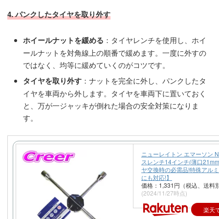
4. パンクしたタイヤを取り外す
ホイールナットを緩める
：タイヤレンチを使用し、ホイ
ールナットを対角線上の順番で緩めます。一度に外すの
ではなく、均等に緩めていくのがコツです。
タイヤを取り外す
：ナットを完全に外し、パンクしたタ
イヤを車両から外します。タイヤを車両下に置いておく
と、万が一ジャッキが倒れた場合の安全対策になりま
す。
ニューレイトン エマーソン NR
スレンチ14インチ(薄口21mm
ヤ交換時の必需品!特殊アル
にも対応!】
価格：1,331円（税込、送料別
(2024/11/27時点)
楽天