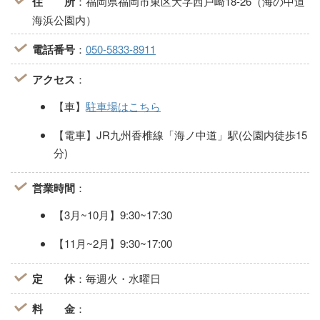
住 所
：福岡県福岡市東区大字西戸崎18-26（海の中道
海浜公園内）
電話番号
：
050-5833-8911
アクセス
：
【車】
駐車場はこちら
【電車】JR九州香椎線「海ノ中道」駅(公園内徒歩15
分)
営業時間
：
【3月~10月】9:30~17:30
【11月~2月】9:30~17:00
定 休
：毎週火・水曜日
料 金
：