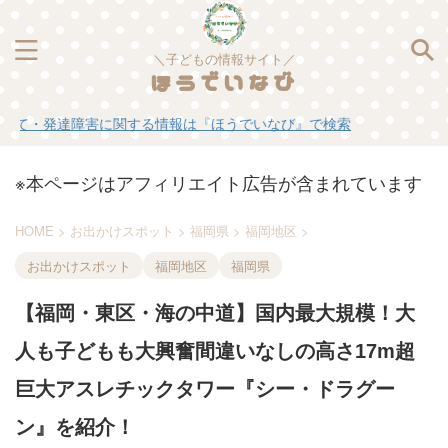
＼子どもの情報サイト／
ほうでいなび
障害に関する情報は『ほうでいなび』で検索
※本ページはアフィリエイト広告が含まれています
HOME
>
お出かけスポット
>
福岡県
>
福岡地区
>
お出かけスポット
福岡地区
福岡県
【福岡・東区・海の中道】国内最大規模！大
人も子どもも大興奮間違いなしの高さ17m超
巨大アスレチックタワー『シー・ドラグー
ン』を紹介！