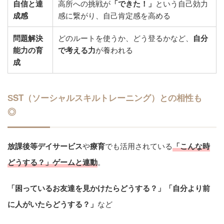
自信と達
高所への挑戦が
「できた！」
という自己効力
成感
感に繋がり、自己肯定感を高める
問題解決
どのルートを使うか、どう登るかなど、
自分
能力の育
で考える力
が養われる
成
ST（ソーシャルスキルトレーニング）との相性も
S
◎
放課後等デイサービス
や
療育
でも活用されている
「こんな時
どうする？」ゲームと連動
。
「困っているお友達を見かけたらどうする？」「自分より前
に人がいたらどうする？」
など