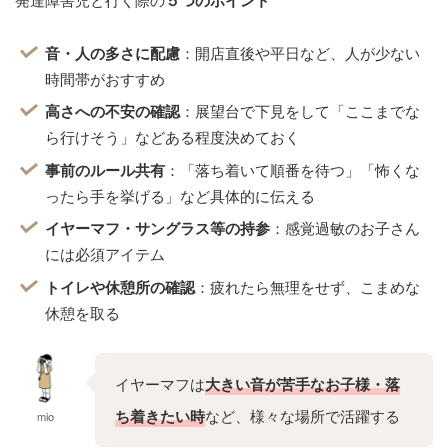
音・人の多さに配慮
：開店直後や平日など、人が少ない
時間帯がおすすめ
高さへの不安の確認
：展望台で下見をして「ここまでな
ら行けそう」などある程度決めておく
事前のルール共有
：「落ち着いて順番を待つ」「怖くな
ったら手を挙げる」など具体的に伝える
イヤーマフ・サングラス等の持参
：感覚過敏のお子さん
には必須アイテム
トイレや休憩所の確認
：疲れたら無理をせず、こまめな
休憩を取る
イヤーマフは
大きい音が苦手なお子様・落
ち着きたい時
など、様々な場所で活躍する
mio
のでひとつは持っておくことが望ましいで