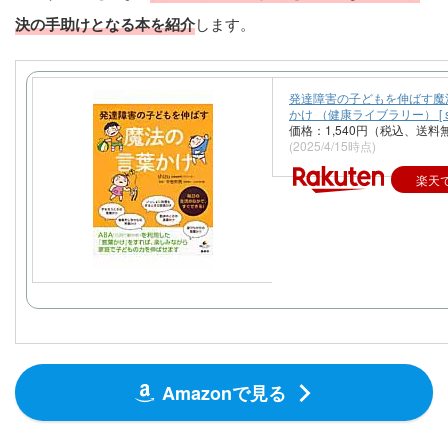
下記では、子どもへの上手な声掛けの仕方、関わり方、療育
に対する考え方など
保護者や支援者が抱える様々な問題の解
決の手助けとなる本を紹介
します。
発達障害の子どもを伸ばす魔
かけ （健康ライブラリー） [ shi
価格：1,540円（税込、送料
(2025/4/15時点)
楽天