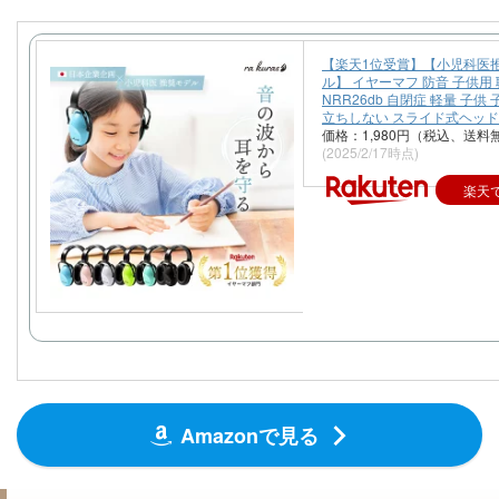
す♪
【楽天1位受賞】【小児科医
ル】 イヤーマフ 防音 子供用
NRR26db 自閉症 軽量 子供
立ちしない スライド式ヘッ
価格：1,980円（税込、送料
(2025/2/17時点)
楽天