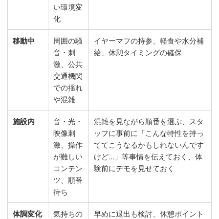
い環境変
化
移動中
周囲の騒
イヤーマフの持参、軽食や水分補
音・刺
給、休憩タイミングの確保
激、公共
交通機関
での揺れ
や混雑
施設内
音・光・
混雑を見ながら順番を選ぶ、スタ
映像刺
ッフに事前に「こんな特性を持っ
激、操作
ててこうなるかもしれないんです
が難しい
けど...」等事情を伝えておく、体
コンテン
験前にデモを見せておく
ツ、順番
待ち
体調変化
気持ちの
早めに退出も検討、休憩ポイント