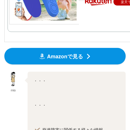
(2025/11/8時点)
楽天
Amazonで見る
・・・
mio
・・・