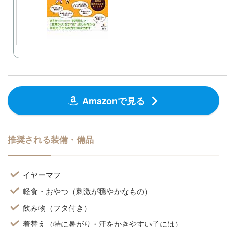
楽天
Amazonで見る
推奨される装備・備品
イヤーマフ
軽食・おやつ（刺激が穏やかなもの）
飲み物（フタ付き）