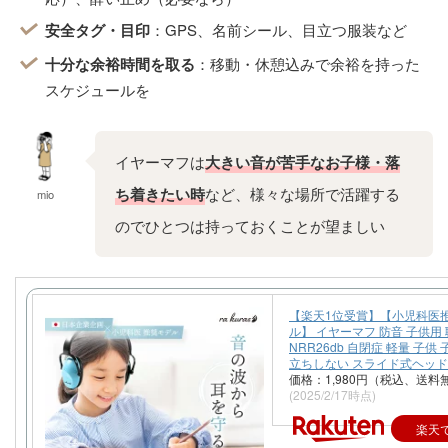
安全タグ・目印
：GPS、名前シール、目立つ服装など
十分な余裕時間を取る
：移動・休憩込みで余裕を持った
スケジュールを
イヤーマフは
大きい音が苦手なお子様・落
ち着きたい時
など、様々な場所で活躍する
mio
のでひとつは持っておくことが望ましいで
す♪
【楽天1位受賞】【小児科医
ル】 イヤーマフ 防音 子供用
NRR26db 自閉症 軽量 子供
立ちしない スライド式ヘッ
価格：1,980円（税込、送料
(2025/2/17時点)