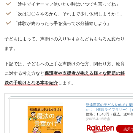
いよ」
「途中でイヤーマフ使いたい時はいつでも言ってね」
「次は〇〇をやるから、それまで少し休憩しようか！」
「体験が終わったら手を洗って水分補給しよう」
子どもによって、声掛けの入りやすさなどももちろん変わり
ます。
下記では、子どもへの上手な声掛けの仕方、関わり方、療育
に対する考え方など
保護者や支援者が抱える様々な問題の解
決の手助けとなる本を紹介
します。
発達障害の子どもを伸ばす魔
かけ （健康ライブラリー） [ shi
価格：1,540円（税込、送料
(2025/4/15時点)