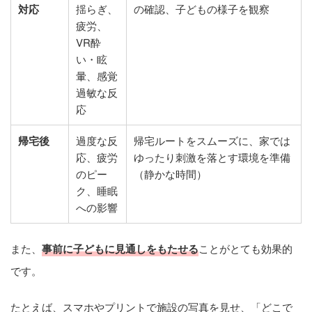
対応
揺らぎ、
の確認、子どもの様子を観察
疲労、
VR酔
い・眩
暈、感覚
過敏な反
応
帰宅後
過度な反
帰宅ルートをスムーズに、家では
応、疲労
ゆったり刺激を落とす環境を準備
のピー
（静かな時間）
ク、睡眠
への影響
また、
事前に子どもに見通しをもたせる
ことがとても効果的
です。
たとえば、スマホやプリントで施設の写真を見せ、「どこで