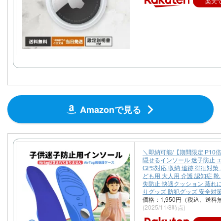
楽天
Amazonで見る
＼即納可能/【期間限定 P10倍】
隠せるインソール 迷子防止 
GPS対応 収納 追跡 徘徊対策
ども用 大人用 介護 認知症 靴
失防止 快適クッション 蒸れ
りグッズ 防犯グッズ 安全対
価格：1,950円（税込、送料