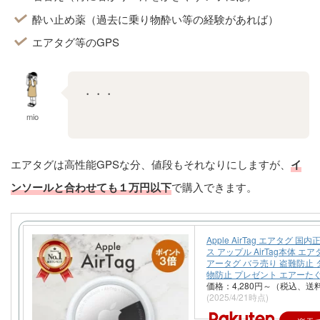
着替え（特に暑がり・汗をかきやすい子には）
酔い止め薬（過去に乗り物酔い等の経験があれば）
エアタグ等のGPS
忘れ物
や
迷子
の心配には
『エアタグ×インソ
ール』
の組み合わせ
mio
エアタグは高性能GPSな分、値段もそれなりにしますが、
イ
ンソールと合わせても
１万円以下
で購入できます。
Apple AirTag エアタグ 国
ス アップル AirTag本体 エ
アータグ バラ売り 盗難防止 
物防止 プレゼント エアーた
価格：4,280円～（税込、送
(2025/4/21時点)